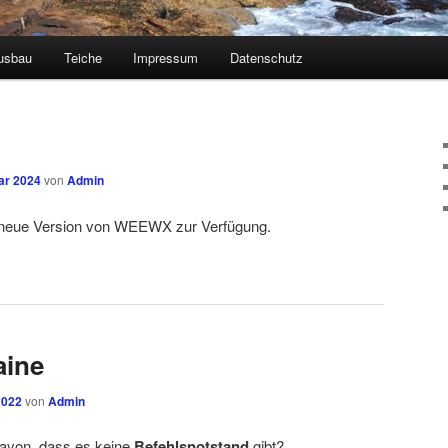
usbau
Teiche
Impressum
Datenschutz
ar 2024
von
Admin
e neue Version von WEEWX zur Verfügung.
aine
2022
von
Admin
davon, dass es keine
Befehlsnotstand
gibt?