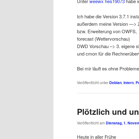
Unter
weewx hes19073
habe i
Ich habe die Version 3.7.1 ins
außerdem meine Version —> 2
bzw. Erweiterung von OWFS,
forecast (Wettervorschau)
DWD Vorschau –> 3. eigene she
und cmon für die Rechnerüber
Bei mir läuft es ohne Problem
Veröffentlicht unter
Debian
,
Intern
,
P
Plötzlich und u
Veröffentlicht am
Dienstag, 1. Nove
Heute in aller Frühe