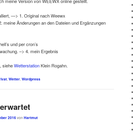
ch meine Version von WEEWX online gestellt.
talliert, —> 1. Original nach Weewx
. meine Änderungen an den Dateien und Ergänzungen
ll’s und per cron’s
wachung. –> 4. mein Ergebnis
e, siehe
Wetterstation
Klein Rogahn.
rivat
,
Wetter
,
Wordpress
nerwartet
mber 2016
von
Hartmut