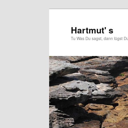
Zum
Zum
primären
sekundären
Inhalt
Inhalt
Hartmut' s
springen
springen
Tu Was Du sagst, dann lügst Du